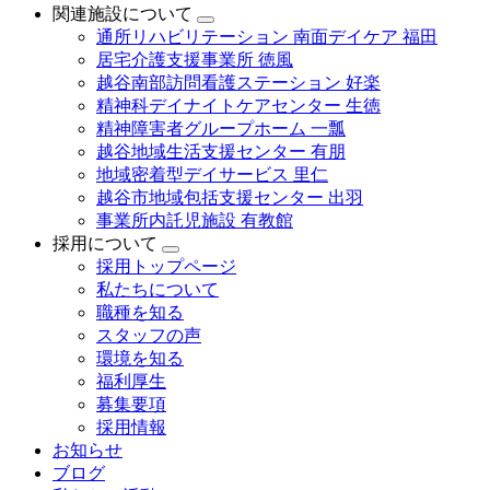
関連施設について
通所リハビリテーション 南面デイケア 福田
居宅介護支援事業所 徳風
越谷南部訪問看護ステーション 好楽
精神科デイナイトケアセンター 生徳
精神障害者グループホーム 一瓢
越谷地域生活支援センター 有朋
地域密着型デイサービス 里仁
越谷市地域包括支援センター 出羽
事業所内託児施設 有教館
採用について
採用トップページ
私たちについて
職種を知る
スタッフの声
環境を知る
福利厚生
募集要項
採用情報
お知らせ
ブログ