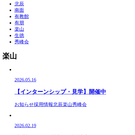
北辰
南面
有教館
有朋
楽山
生徳
秀峰会
楽山
2026.05.16
【インターンシップ・見学】開催中
お知らせ
採用情報
北辰
楽山
秀峰会
2026.02.19