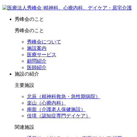
秀峰会のこと
秀峰会のこと
秀峰会について
施設案内
医療サービス
顧問紹介
医師紹介
施設の紹介
主要施設
北辰（精神科救急・急性期病院）
楽山（心療内科）
南面（介護老人保健施設）
佳境（認知症専門デイケア）
関連施設