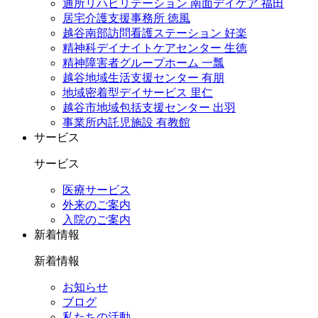
通所リハビリテーション 南面デイケア 福田
居宅介護支援事務所 徳風
越谷南部訪問看護ステーション 好楽
精神科デイナイトケアセンター 生徳
精神障害者グループホーム 一瓢
越谷地域生活支援センター 有朋
地域密着型デイサービス 里仁
越谷市地域包括支援センター 出羽
事業所内託児施設 有教館
サービス
サービス
医療サービス
外来のご案内
入院のご案内
新着情報
新着情報
お知らせ
ブログ
私たちの活動