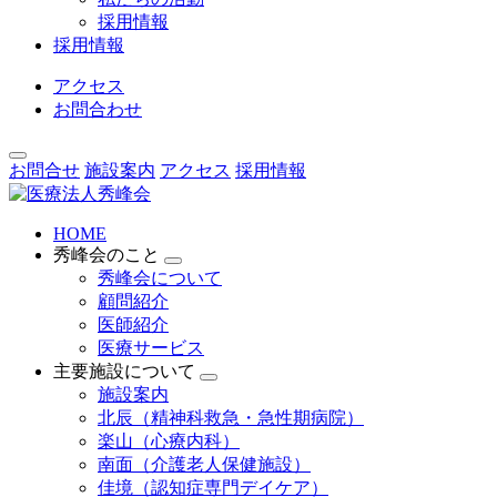
採用情報
採用情報
アクセス
お問合わせ
お問合せ
施設案内
アクセス
採用情報
HOME
秀峰会のこと
秀峰会について
顧問紹介
医師紹介
医療サービス
主要施設について
施設案内
北辰（精神科救急・急性期病院）
楽山（心療内科）
南面（介護老人保健施設）
佳境（認知症専門デイケア）