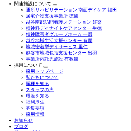
関連施設について
通所リハビリテーション 南面デイケア 福田
居宅介護支援事業所 徳風
越谷南部訪問看護ステーション 好楽
精神科デイナイトケアセンター 生徳
精神障害者グループホーム 一瓢
越谷地域生活支援センター 有朋
地域密着型デイサービス 里仁
越谷市地域包括支援センター 出羽
事業所内託児施設 有教館
採用について
採用トップページ
私たちについて
職種を知る
スタッフの声
環境を知る
福利厚生
募集要項
採用情報
お知らせ
ブログ