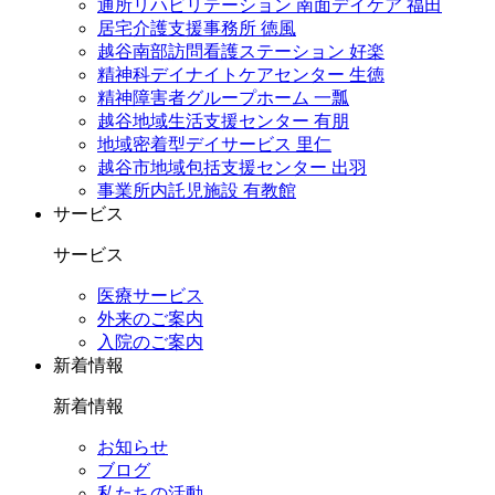
通所リハビリテーション 南面デイケア 福田
居宅介護支援事務所 徳風
越谷南部訪問看護ステーション 好楽
精神科デイナイトケアセンター 生徳
精神障害者グループホーム 一瓢
越谷地域生活支援センター 有朋
地域密着型デイサービス 里仁
越谷市地域包括支援センター 出羽
事業所内託児施設 有教館
サービス
サービス
医療サービス
外来のご案内
入院のご案内
新着情報
新着情報
お知らせ
ブログ
私たちの活動