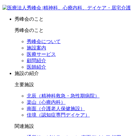
秀峰会のこと
秀峰会のこと
秀峰会について
施設案内
医療サービス
顧問紹介
医師紹介
施設の紹介
主要施設
北辰（精神科救急・急性期病院）
楽山（心療内科）
南面（介護老人保健施設）
佳境（認知症専門デイケア）
関連施設