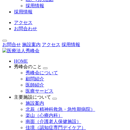
採用情報
採用情報
アクセス
お問合わせ
お問合せ
施設案内
アクセス
採用情報
HOME
秀峰会のこと
秀峰会について
顧問紹介
医師紹介
医療サービス
主要施設について
施設案内
北辰（精神科救急・急性期病院）
楽山（心療内科）
南面（介護老人保健施設）
佳境（認知症専門デイケア）