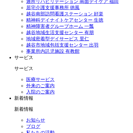
通所リハビリテーション 南面デイケア 福田
居宅介護支援事務所 徳風
越谷南部訪問看護ステーション 好楽
精神科デイナイトケアセンター 生徳
精神障害者グループホーム 一瓢
越谷地域生活支援センター 有朋
地域密着型デイサービス 里仁
越谷市地域包括支援センター 出羽
事業所内託児施設 有教館
サービス
サービス
医療サービス
外来のご案内
入院のご案内
新着情報
新着情報
お知らせ
ブログ
私たちの活動