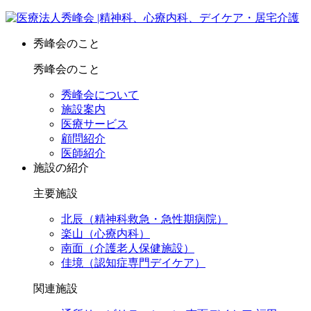
秀峰会のこと
秀峰会のこと
秀峰会について
施設案内
医療サービス
顧問紹介
医師紹介
施設の紹介
主要施設
北辰（精神科救急・急性期病院）
楽山（心療内科）
南面（介護老人保健施設）
佳境（認知症専門デイケア）
関連施設