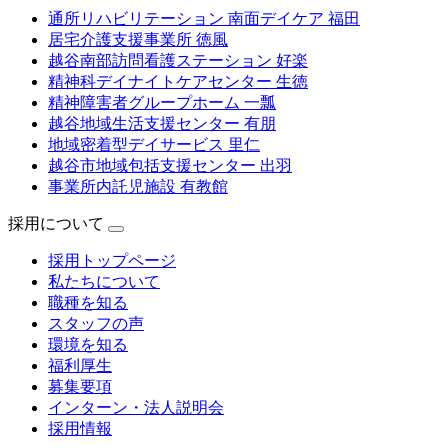
通所リハビリテーション 南面デイケア 福田
居宅介護支援事業所 徳風
越谷南部訪問看護ステーション 好楽
精神科デイナイトケアセンター 生徳
精神障害者グループホーム 一瓢
越谷地域生活支援センター 有朋
地域密着型デイサービス 里仁
越谷市地域包括支援センター 出羽
事業所内託児施設 有教館
採用について
採用トップページ
私たちについて
職種を知る
スタッフの声
環境を知る
福利厚生
募集要項
インターン・法人説明会
採用情報