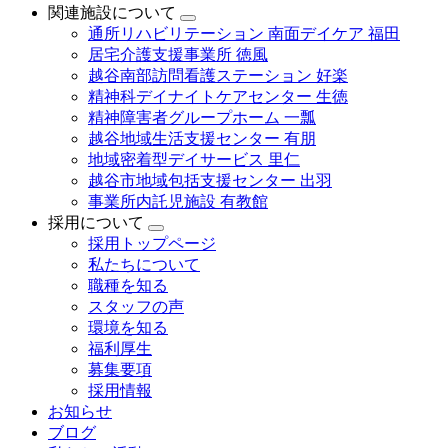
関連施設について
通所リハビリテーション 南面デイケア 福田
居宅介護支援事業所 徳風
越谷南部訪問看護ステーション 好楽
精神科デイナイトケアセンター 生徳
精神障害者グループホーム 一瓢
越谷地域生活支援センター 有朋
地域密着型デイサービス 里仁
越谷市地域包括支援センター 出羽
事業所内託児施設 有教館
採用について
採用トップページ
私たちについて
職種を知る
スタッフの声
環境を知る
福利厚生
募集要項
採用情報
お知らせ
ブログ