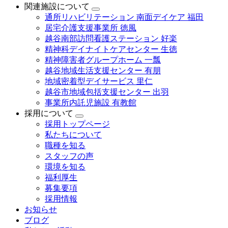
関連施設について
通所リハビリテーション 南面デイケア 福田
居宅介護支援事業所 徳風
越谷南部訪問看護ステーション 好楽
精神科デイナイトケアセンター 生徳
精神障害者グループホーム 一瓢
越谷地域生活支援センター 有朋
地域密着型デイサービス 里仁
越谷市地域包括支援センター 出羽
事業所内託児施設 有教館
採用について
採用トップページ
私たちについて
職種を知る
スタッフの声
環境を知る
福利厚生
募集要項
採用情報
お知らせ
ブログ