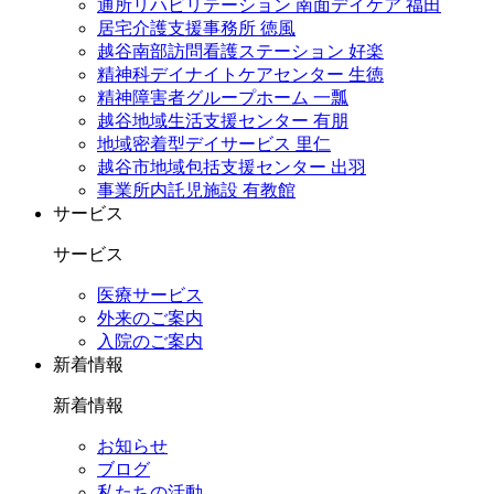
通所リハビリテーション 南面デイケア 福田
居宅介護支援事務所 徳風
越谷南部訪問看護ステーション 好楽
精神科デイナイトケアセンター 生徳
精神障害者グループホーム 一瓢
越谷地域生活支援センター 有朋
地域密着型デイサービス 里仁
越谷市地域包括支援センター 出羽
事業所内託児施設 有教館
サービス
サービス
医療サービス
外来のご案内
入院のご案内
新着情報
新着情報
お知らせ
ブログ
私たちの活動