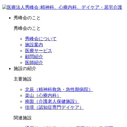
秀峰会のこと
秀峰会のこと
秀峰会について
施設案内
医療サービス
顧問紹介
医師紹介
施設の紹介
主要施設
北辰（精神科救急・急性期病院）
楽山（心療内科）
南面（介護老人保健施設）
佳境（認知症専門デイケア）
関連施設