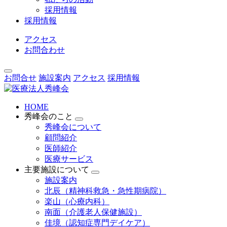
採用情報
採用情報
アクセス
お問合わせ
お問合せ
施設案内
アクセス
採用情報
HOME
秀峰会のこと
秀峰会について
顧問紹介
医師紹介
医療サービス
主要施設について
施設案内
北辰（精神科救急・急性期病院）
楽山（心療内科）
南面（介護老人保健施設）
佳境（認知症専門デイケア）