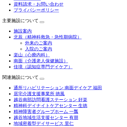
資料請求・お問い合わせ
プライバシーポリシー
主要施設について
施設案内
北辰（精神科救急・急性期病院）
外来のご案内
入院のご案内
楽山（心療内科）
南面（介護老人保健施設）
佳境（認知症専門デイケア）
関連施設について
通所リハビリテーション 南面デイケア 福田
居宅介護支援事業所 徳風
越谷南部訪問看護ステーション 好楽
精神科デイナイトケアセンター 生徳
精神障害者グループホーム 一瓢
越谷地域生活支援センター 有朋
地域密着型デイサービス 里仁