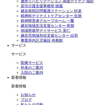
通所リハビリテーション 南面デイケア 福田
居宅介護支援事務所 徳風
越谷南部訪問看護ステーション 好楽
精神科デイナイトケアセンター 生徳
精神障害者グループホーム 一瓢
越谷地域生活支援センター 有朋
地域密着型デイサービス 里仁
越谷市地域包括支援センター 出羽
事業所内託児施設 有教館
サービス
サービス
医療サービス
外来のご案内
入院のご案内
新着情報
新着情報
お知らせ
ブログ
私たちの活動