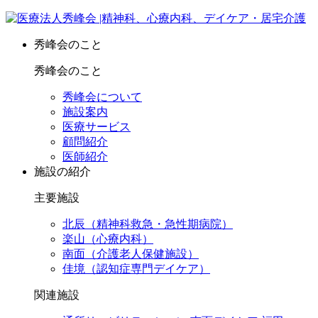
秀峰会のこと
秀峰会のこと
秀峰会について
施設案内
医療サービス
顧問紹介
医師紹介
施設の紹介
主要施設
北辰（精神科救急・急性期病院）
楽山（心療内科）
南面（介護老人保健施設）
佳境（認知症専門デイケア）
関連施設