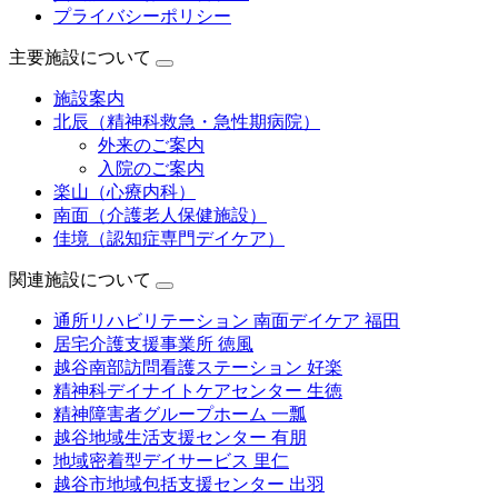
プライバシーポリシー
主要施設について
施設案内
北辰（精神科救急・急性期病院）
外来のご案内
入院のご案内
楽山（心療内科）
南面（介護老人保健施設）
佳境（認知症専門デイケア）
関連施設について
通所リハビリテーション 南面デイケア 福田
居宅介護支援事業所 徳風
越谷南部訪問看護ステーション 好楽
精神科デイナイトケアセンター 生徳
精神障害者グループホーム 一瓢
越谷地域生活支援センター 有朋
地域密着型デイサービス 里仁
越谷市地域包括支援センター 出羽