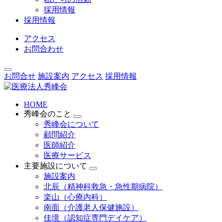
採用情報
採用情報
アクセス
お問合わせ
お問合せ
施設案内
アクセス
採用情報
HOME
秀峰会のこと
秀峰会について
顧問紹介
医師紹介
医療サービス
主要施設について
施設案内
北辰（精神科救急・急性期病院）
楽山（心療内科）
南面（介護老人保健施設）
佳境（認知症専門デイケア）