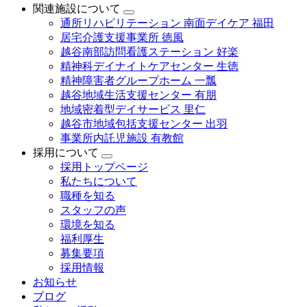
関連施設について
通所リハビリテーション 南面デイケア 福田
居宅介護支援事業所 徳風
越谷南部訪問看護ステーション 好楽
精神科デイナイトケアセンター 生徳
精神障害者グループホーム 一瓢
越谷地域生活支援センター 有朋
地域密着型デイサービス 里仁
越谷市地域包括支援センター 出羽
事業所内託児施設 有教館
採用について
採用トップページ
私たちについて
職種を知る
スタッフの声
環境を知る
福利厚生
募集要項
採用情報
お知らせ
ブログ