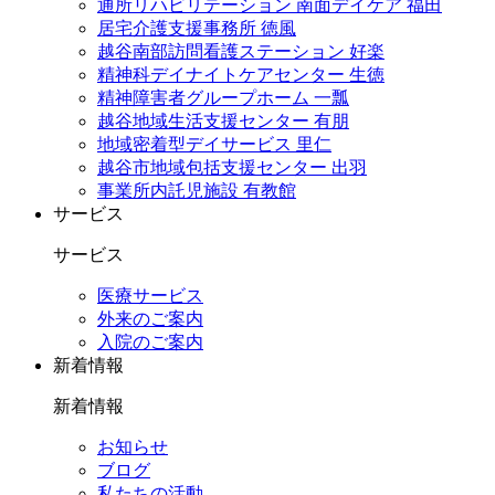
通所リハビリテーション 南面デイケア 福田
居宅介護支援事務所 徳風
越谷南部訪問看護ステーション 好楽
精神科デイナイトケアセンター 生徳
精神障害者グループホーム 一瓢
越谷地域生活支援センター 有朋
地域密着型デイサービス 里仁
越谷市地域包括支援センター 出羽
事業所内託児施設 有教館
サービス
サービス
医療サービス
外来のご案内
入院のご案内
新着情報
新着情報
お知らせ
ブログ
私たちの活動