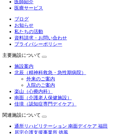
医師紹介
医療サービス
ブログ
お知らせ
私たちの活動
資料請求・お問い合わせ
プライバシーポリシー
主要施設について
施設案内
北辰（精神科救急・急性期病院）
外来のご案内
入院のご案内
楽山（心療内科）
南面（介護老人保健施設）
佳境（認知症専門デイケア）
関連施設について
通所リハビリテーション 南面デイケア 福田
居宅介護支援事業所 徳風