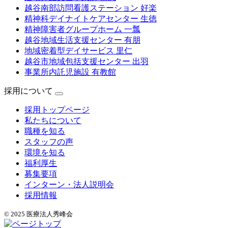
越谷南部訪問看護ステーション 好楽
精神科デイナイトケアセンター 生徳
精神障害者グループホーム 一瓢
越谷地域生活支援センター 有朋
地域密着型デイサービス 里仁
越谷市地域包括支援センター 出羽
事業所内託児施設 有教館
採用について
採用トップページ
私たちについて
職種を知る
スタッフの声
環境を知る
福利厚生
募集要項
インターン・法人説明会
採用情報
© 2025 医療法人秀峰会