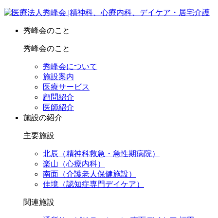
秀峰会のこと
秀峰会のこと
秀峰会について
施設案内
医療サービス
顧問紹介
医師紹介
施設の紹介
主要施設
北辰（精神科救急・急性期病院）
楽山（心療内科）
南面（介護老人保健施設）
佳境（認知症専門デイケア）
関連施設