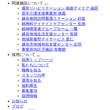
関連施設について
通所リハビリテーション 南面デイケア 福田
居宅介護支援事業所 徳風
越谷南部訪問看護ステーション 好楽
精神科デイナイトケアセンター 生徳
精神障害者グループホーム 一瓢
越谷地域生活支援センター 有朋
地域密着型デイサービス 里仁
越谷市地域包括支援センター 出羽
事業所内託児施設 有教館
採用について
採用トップページ
私たちについて
職種を知る
スタッフの声
環境を知る
福利厚生
募集要項
採用情報
お知らせ
ブログ