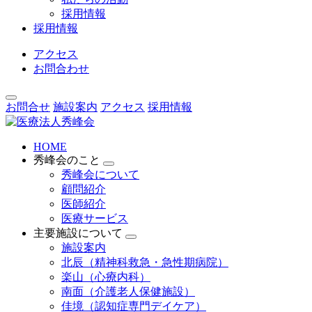
採用情報
採用情報
アクセス
お問合わせ
お問合せ
施設案内
アクセス
採用情報
HOME
秀峰会のこと
秀峰会について
顧問紹介
医師紹介
医療サービス
主要施設について
施設案内
北辰（精神科救急・急性期病院）
楽山（心療内科）
南面（介護老人保健施設）
佳境（認知症専門デイケア）