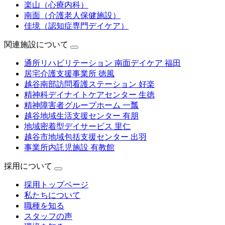
楽山（心療内科）
南面（介護老人保健施設）
佳境（認知症専門デイケア）
関連施設について
通所リハビリテーション 南面デイケア 福田
居宅介護支援事業所 徳風
越谷南部訪問看護ステーション 好楽
精神科デイナイトケアセンター 生徳
精神障害者グループホーム 一瓢
越谷地域生活支援センター 有朋
地域密着型デイサービス 里仁
越谷市地域包括支援センター 出羽
事業所内託児施設 有教館
採用について
採用トップページ
私たちについて
職種を知る
スタッフの声