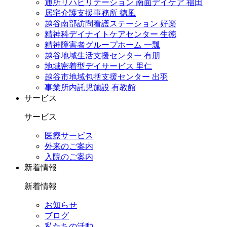
通所リハビリテーション 南面デイケア 福田
居宅介護支援事務所 徳風
越谷南部訪問看護ステーション 好楽
精神科デイナイトケアセンター 生徳
精神障害者グループホーム 一瓢
越谷地域生活支援センター 有朋
地域密着型デイサービス 里仁
越谷市地域包括支援センター 出羽
事業所内託児施設 有教館
サービス
サービス
医療サービス
外来のご案内
入院のご案内
新着情報
新着情報
お知らせ
ブログ
私たちの活動