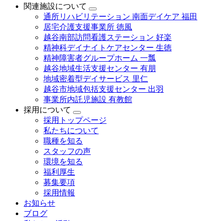
関連施設について
通所リハビリテーション 南面デイケア 福田
居宅介護支援事業所 徳風
越谷南部訪問看護ステーション 好楽
精神科デイナイトケアセンター 生徳
精神障害者グループホーム 一瓢
越谷地域生活支援センター 有朋
地域密着型デイサービス 里仁
越谷市地域包括支援センター 出羽
事業所内託児施設 有教館
採用について
採用トップページ
私たちについて
職種を知る
スタッフの声
環境を知る
福利厚生
募集要項
採用情報
お知らせ
ブログ