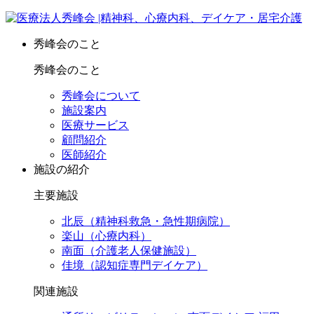
秀峰会のこと
秀峰会のこと
秀峰会について
施設案内
医療サービス
顧問紹介
医師紹介
施設の紹介
主要施設
北辰（精神科救急・急性期病院）
楽山（心療内科）
南面（介護老人保健施設）
佳境（認知症専門デイケア）
関連施設