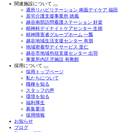
関連施設について
通所リハビリテーション 南面デイケア 福田
居宅介護支援事業所 徳風
越谷南部訪問看護ステーション 好楽
精神科デイナイトケアセンター 生徳
精神障害者グループホーム 一瓢
越谷地域生活支援センター 有朋
地域密着型デイサービス 里仁
越谷市地域包括支援センター 出羽
事業所内託児施設 有教館
採用について
採用トップページ
私たちについて
職種を知る
スタッフの声
環境を知る
福利厚生
募集要項
採用情報
お知らせ
ブログ