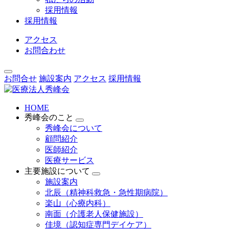
採用情報
採用情報
アクセス
お問合わせ
お問合せ
施設案内
アクセス
採用情報
HOME
秀峰会のこと
秀峰会について
顧問紹介
医師紹介
医療サービス
主要施設について
施設案内
北辰（精神科救急・急性期病院）
楽山（心療内科）
南面（介護老人保健施設）
佳境（認知症専門デイケア）