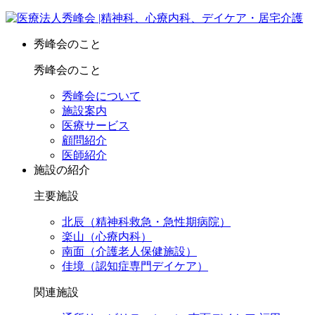
秀峰会のこと
秀峰会のこと
秀峰会について
施設案内
医療サービス
顧問紹介
医師紹介
施設の紹介
主要施設
北辰（精神科救急・急性期病院）
楽山（心療内科）
南面（介護老人保健施設）
佳境（認知症専門デイケア）
関連施設