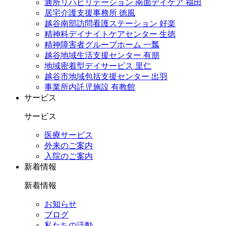
通所リハビリテーション 南面デイケア 福田
居宅介護支援事務所 徳風
越谷南部訪問看護ステーション 好楽
精神科デイナイトケアセンター 生徳
精神障害者グループホーム 一瓢
越谷地域生活支援センター 有朋
地域密着型デイサービス 里仁
越谷市地域包括支援センター 出羽
事業所内託児施設 有教館
サービス
サービス
医療サービス
外来のご案内
入院のご案内
新着情報
新着情報
お知らせ
ブログ
私たちの活動